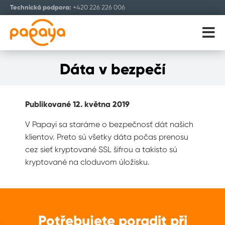
Technická podpora:
+420 226 226 006
ENGLISH
Dáta v bezpečí
Publikované 12. května 2019
V Papayi sa staráme o bezpečnosť dát našich
klientov. Preto sú všetky dáta počas prenosu
cez sieť kryptované SSL šifrou a takisto sú
kryptované na cloduvom úložisku.
Potřebujete poradit při