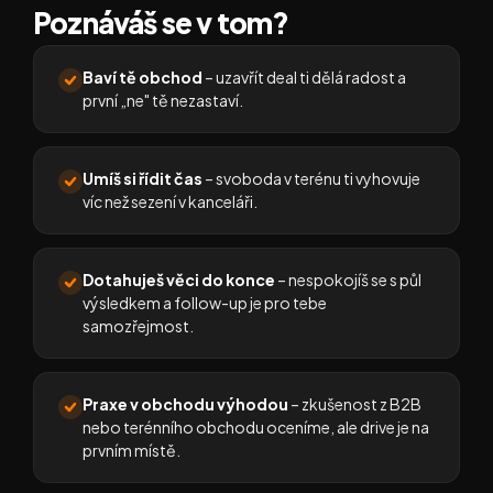
Poznáváš se v tom?
Baví tě obchod
– uzavřít deal ti dělá radost a
první „ne" tě nezastaví.
Umíš si řídit čas
– svoboda v terénu ti vyhovuje
víc než sezení v kanceláři.
Dotahuješ věci do konce
– nespokojíš se s půl
výsledkem a follow-up je pro tebe
samozřejmost.
Praxe v obchodu výhodou
– zkušenost z B2B
nebo terénního obchodu oceníme, ale drive je na
prvním místě.