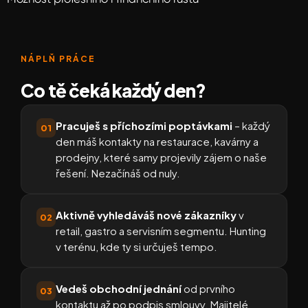
NÁPLŇ PRÁCE
Co tě čeká každý den?
Pracuješ s příchozími poptávkami
– každý
01
den máš kontakty na restaurace, kavárny a
prodejny, které samy projevily zájem o naše
řešení. Nezačínáš od nuly.
Aktivně vyhledáváš nové zákazníky
v
02
retail, gastro a servisním segmentu. Hunting
v terénu, kde ty si určuješ tempo.
Vedeš obchodní jednání
od prvního
03
kontaktu až po podpis smlouvy. Majitelé