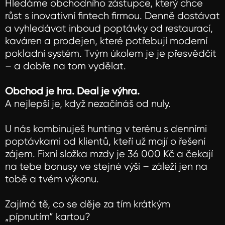
Hledáme obchodního zástupce, který chce
růst s inovativní fintech firmou. Denně dostávat
a vyhledávat inboud poptávky od restaurací,
kaváren a prodejen, které potřebují moderní
pokladní systém. Tvým úkolem je je přesvědčit
– a dobře na tom vydělat.
Obchod je hra. Deal je výhra.
A nejlepší je, když nezačínáš od nuly.
U nás kombinuješ hunting v terénu s denními
poptávkami od klientů, kteří už mají o řešení
zájem. Fixní složka mzdy je 36 000 Kč a čekají
na tebe bonusy ve stejné výši – záleží jen na
tobě a tvém výkonu.
Zajímá tě, co se děje za tím krátkým
„pípnutím“ kartou?