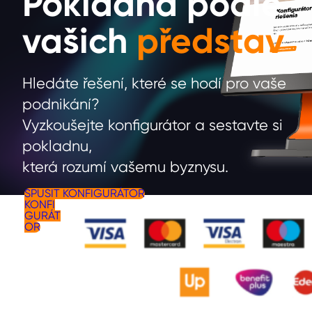
Pokladna podle
vašich
představ
Hledáte řešení, které se hodí pro vaše
podnikání?
Vyzkoušejte konfigurátor a sestavte si
pokladnu,
která rozumí vašemu byznysu.
SPUSIT
SPUSIT KONFIGURÁTOR
KONFI
GURÁT
OR